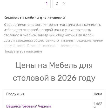
1
2
Комплекты мебели для столовой
В ассортименте нашего интернет-магазина есть комплекты
мебели для столовой, которой можно укомплектовать
столовую в учебном заведении, общежитии, или любом
другом заведении общественного питания, предназначенном
для учащихся. Столовая комната — помещение,
предназначенное не только для употребления пищи, но и для
Показать все описание
отдыха. В столовой происходит общение между учащимися,
где они обсуждают проблемы, учёбу, договариваются о
Цены на Мебель для
совместных проектах. Обстановка и мебель в ней должны
быть максимально комфортными.
столовой в 2026 году
Продукция
Цена
1 483
Вешалка "Берёзка" Чёрный