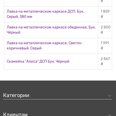
₴
Лавка на металлическом каркасе ДСП; Бук,
1 859
Серый, 380 мм
₴
Лавка на металлическом каркасе обеденная; Бук,
2 800
Чёрный
₴
Лавка на металлическом каркасе; Светло-
1 991
коричневый, Серый
₴
2 867
Скамейка "Алиса" ДСП Бук, Чёрный
₴
Предлагаем купить мебель для школьной столовой
Выбирая комплект мебели для столовой, необходимо создать
Категории
для учеников удобную обстановку для принятия пищи и
отдыха. В нашем ассортименте имеются:
столы различных габаритов;
Клиентам
комплекты, которые включают в себя обеденные столы и