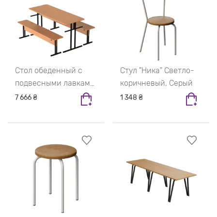
Стол обеденный с
Стул "Ника" Светло-
подвесными лавками
коричневый, Серый
Бук, Чёрный
7 666 ₴
1 348 ₴