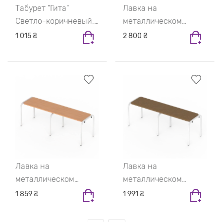
Табурет "Гита"
Лавка на
Светло-коричневый,
металлическом
Серый
каркасе обеденная;
1 015 ₴
2 800 ₴
Бук, Чёрный
Лавка на
Лавка на
металлическом
металлическом
каркасе ДСП; Бук,
каркасе; Светло-
1 859 ₴
1 991 ₴
Серый, 380 мм
коричневый, Серый