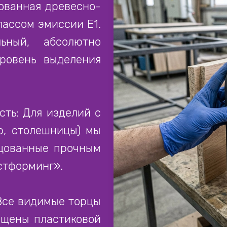
ованная древесно-
лассом эмиссии Е1.
ьный, абсолютно
ровень выделения
ть: Для изделий с
р, столешницы) мы
цованные прочным
стформинг».
Все видимые торцы
ищены пластиковой