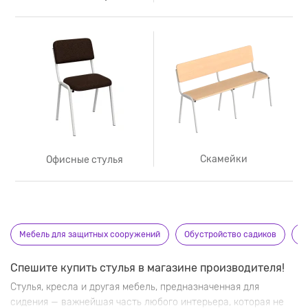
Скамейки
Офисные стулья
Мебель для защитных сооружений
Обустройство садиков
К
Спешите купить стулья в магазине производителя!
Стулья, кресла и другая мебель, предназначенная для
сидения — важнейшая часть любого интерьера, которая не