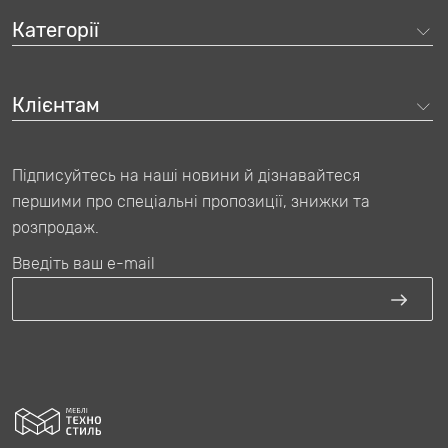
поставляється оптом, за вигідними цінами, які ми, як
безпосередній виробник, можемо запропонувати покупцям.
Категорії
Офісні моделі дозволяють недорого обладнати приміщення
гуртожитків, офісів, їдалень, навчальних закладів практичними
меблями. Ми пропонуємо як бюджетні, так й дорожчі варіанти
Клієнтам
на будь-який смак і гаманець.
Підписуйтесь на наші новини й дізнавайтеся
першими про спеціальні пропозиції, знижки та
розпродаж.
Введіть ваш e-mail