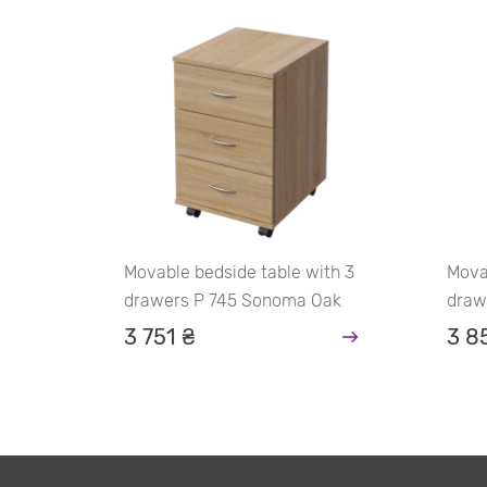
Movable bedside table with 3
Mova
drawers P 745 Sonoma Oak
draw
3 751 ₴
3 8