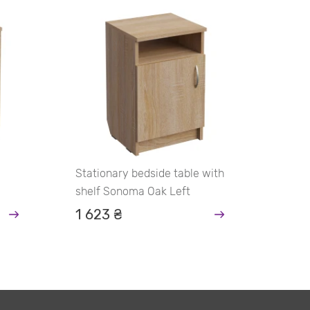
Stati
drawe
1 90
Stationary bedside table with
shelf Sonoma Oak Left
1 623 ₴