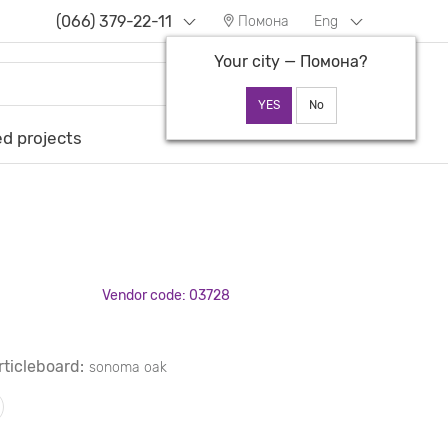
(066) 379-22-11
Помона
Eng
Your city —
Помона
?
d projects
Vendor code: 03728
rticleboard:
sonoma oak