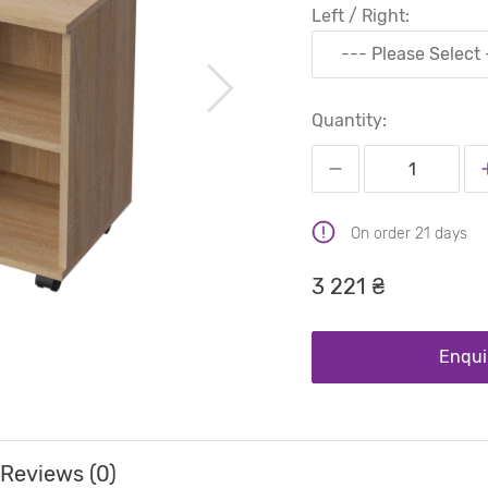
Left / Right:
--- Please Select 
Quantity:
On order 21 days
3 221 ₴
Enqui
Reviews (0)