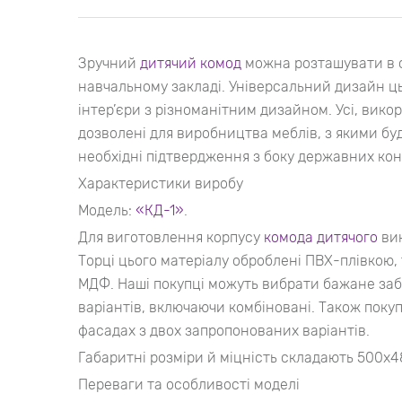
Зручний
дитячий комод
можна розташувати в с
навчальному закладі. Універсальний дизайн ц
інтер’єри з різноманітним дизайном. Усі, вико
дозволені для виробництва меблів, з якими буд
необхідні підтвердження з боку державних ко
Характеристики виробу
Модель:
«КД-1»
.
Для виготовлення корпусу
комода дитячого
вик
Торці цього матеріалу оброблені ПВХ-плівкою,
МДФ. Наші покупці можуть вибрати бажане за
варіантів, включаючи комбіновані. Також пок
фасадах з двох запропонованих варіантів.
Габаритні розміри й міцність складають 500х4
Переваги та особливості моделі