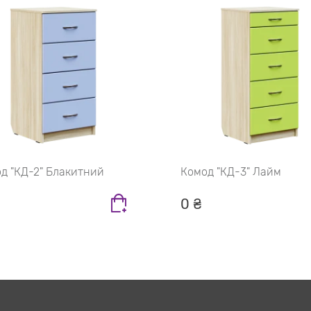
д "КД-2" Блакитний
Комод "КД-3" Лайм
0 ₴