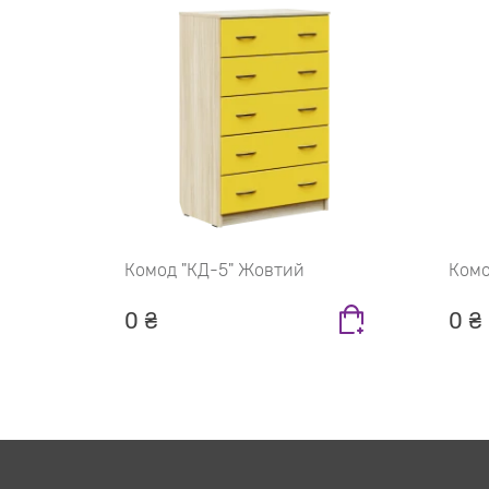
Комод "КД-5" Жовтий
Комо
0 ₴
0 ₴