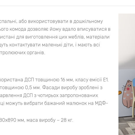
пальні, або використовувати в дошкільному
ього комода дозволяє йому вдало вписуватися в
ристані для виготовлення цих меблів, матеріали
уть контактувати маленькі діти, і мають всі
нтролюючих органів.
ористана ДСП товщиною 16 мм, класу емісії Е1.
 товщиною 0,5 мм. Фасади виробу зроблені з
барвлення ДСП з чотирьох запропонованих
упці можуть вибрати бажаний малюнок на МДФ-
80х890 мм, маса виробу − 28 кг.