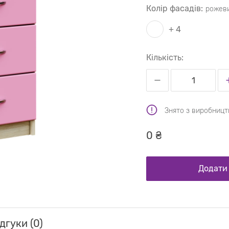
Колір фасадів:
рожев
+ 4
Кількість:
Знято з виробницт
0 ₴
Додати
дгуки (0)