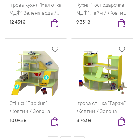
Ігрова кухня "Малютка
Кухня "Господарочка
МДФ" Зелена вода /
МДФ" Лайм / Жовтий
Жовтий / Блакитний
/ Блакитний / Синій
12 431 ₴
9 331 ₴
/ Рожевий
Стінка "Паркінг"
Ігрова стінка "Гараж"
Жовтий / Зелена
Жовтий / Зелена
вода
вода
10 093 ₴
8 763 ₴