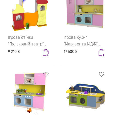
Ігрова стінка
Ігрова кухня
"Ляльковий театр"
"Маргарита МДФ"
Червоний / Жовтий /
Зелена вода /
9 210 ₴
17 500 ₴
Апельсин
Жовтий / Блакитний
/ Рожевий