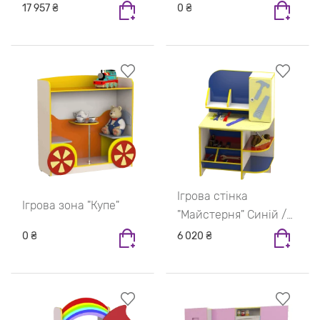
/ Синій
17 957 ₴
0 ₴
Ігрова стінка
Ігрова зона "Купе"
"Майстерня" Синій /
Жовтий
0 ₴
6 020 ₴