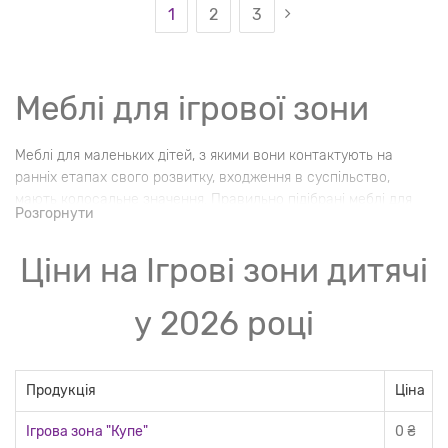
1
2
3
Меблі для ігрової зони
Меблі для маленьких дітей, з якими вони контактують на
ранніх етапах свого розвитку, входження в суспільство,
мають колосальне значення. Правильно підібрані меблі для
Розгорнути
ігрової зони, зроблені з безпечних матеріалів, допомагають
дитині розвиватися, комфортно пізнавати навколишній світ,
Ціни на Ігрові зони дитячі
здобувати через ігровий досвід корисні для життя навички.
у 2026 році
Продукція
Ціна
Ігрова зона "Купе"
0 ₴