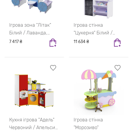
Ігрова зона "Літак"
Ігрова стінка
Білий / Лаванда,
"Цукерня" Білий /
Блакитний
Лаванда, Блакитний
7 417 ₴
11 634 ₴
Кухня ігрова "Адель"
Ігрова стінка
Червоний / Апельсин
"Морозиво"