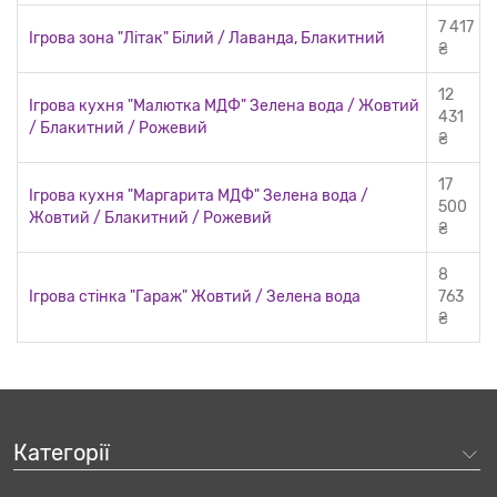
7 417
Ігрова зона "Літак" Білий / Лаванда, Блакитний
₴
12
Ігрова кухня "Малютка МДФ" Зелена вода / Жовтий
431
/ Блакитний / Рожевий
₴
17
Ігрова кухня "Маргарита МДФ" Зелена вода /
500
Жовтий / Блакитний / Рожевий
₴
8
Ігрова стінка "Гараж" Жовтий / Зелена вода
763
З народження дитина починає пізнавати навколишній світ.
₴
Вона взаємодіє з навколишніми об’єктами, захоплюється
вивченням речей, набуває та збагачує досвід комунікації з
іншими людьми. Не варто недооцінювати важливість іграшок,
та й взагалі ігрового процесу в розвитку дитини.
Представлені на нашому сайті зображення з оформленням
Категорії
дитячих ігрових меблів дозволяють нашим клієнтам вдало
підібрати розвивальні меблі як для дошкільного навчального