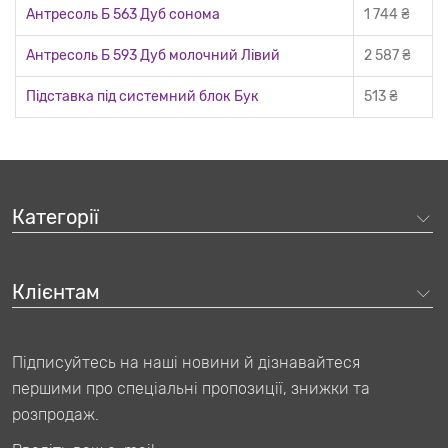
Антресоль Б 563 Дуб сонома
1 744 ₴
Антресоль Б 593 Дуб молочний Лівий
2 587 ₴
Підставка під системний блок Бук
513 ₴
Категорії
Клієнтам
Підписуйтесь на наші новини й дізнавайтеся
першими про спеціальні пропозиції, знижки та
Всі перелічені вище елементи створюються на нашому
розпродаж.
власному виробництві з ламінованої ДСП класу емісії
формальдегіду Е1. Цей матеріал — безпечний для людини та