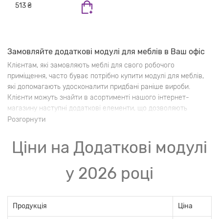
513 ₴
Замовляйте додаткові модулі для меблів в Ваш офіс
Клієнтам, які замовляють меблі для свого робочого
приміщення, часто буває потрібно купити модулі для меблів,
які допомагають удосконалити придбані раніше вироби.
Клієнти можуть знайти в асортименті нашого інтернет-
магазину наступні додаткові елементи, що дозволяють
розширити функціональність меблів:
Розгорнути
антресолі;
Ціни на Додаткові модулі
навісні полки;
приставні столи;
підставки під системні блоки та монітори;
у 2026 році
полиці під клавіатуру і мишу;
надставки на столи.
Продукція
Ціна