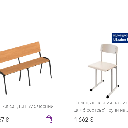
Стілець шкільний на ли
 "Аліса" ДСП Бук, Чорний
для 6 ростової групи на
квадратній трубі
67 ₴
1 662 ₴