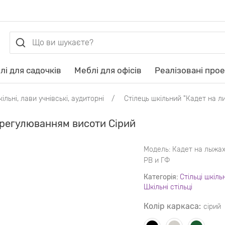
лі для садочків
Меблі для офісів
Реалізовані про
кільні, лави учнівські, аудиторні
Стілець шкільний "Кадет на л
з регулюванням висоти Сірий
Модель:
Кадет на лыжах
РВ и ГФ
Категорія:
Стільці шкіль
Шкільні стільці
Колір каркаса:
сірий