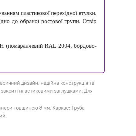
уванням пластикової перехідної втулки.
ідно до обраної ростової групи. Отвір
МОН (помаранчевий RAL 2004, бордово-
ласичний дизайн, надійна конструкція та
у закриті пластиковими заглушками. Для
 фанери товщиною 8 мм. Каркас: Труба
ий.