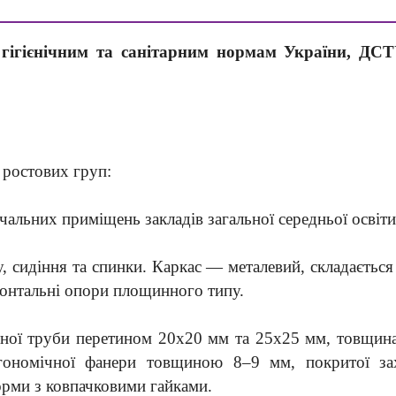
y, гігієнічним та санітарним нормам України, Д
 ростових груп:
альних приміщень закладів загальної середньої освіти
у, сидіння та спинки. Каркас — металевий, складається
зонтальні опори площинного типу.
атної труби перетином 20х20 мм та 25х25 мм, товщин
ргономічної фанери товщиною 8–9 мм, покритої за
орми з ковпачковими гайками.