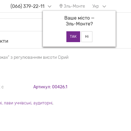
(066) 379-22-11
Эль-Монте
Укр
Ваше місто —
Эль-Монте
?
екти
ижах" з регулюванням висоти Сірий
 с
Артикул: 00426.1
ні, лави учнівські, аудиторні
,