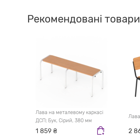
Рекомендовані товари
касі;
Лава на металевому каркасі
Лава
рий
ДСП; Бук, Сірий, 380 мм
1 859 ₴
2 8