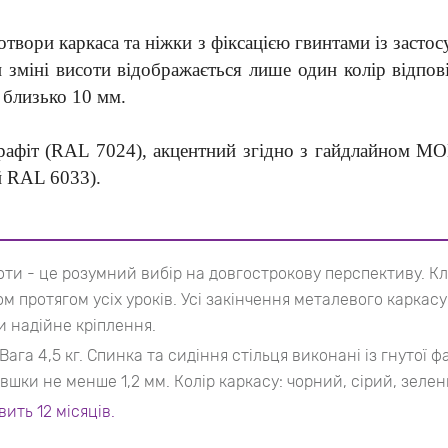
твори каркаса та ніжки з фіксацією гвинтами із застос
 зміні висоти відображається лише один колір відпов
р близько 10 мм.
графіт (RAL 7024), акцентний згідно з гайдлайном 
й RAL 6033).
оти - це розумний вибір на довгострокову перспективу. К
 протягом усіх уроків. Усі закінчення металевого каркас
и надійне кріплення.
ага 4,5 кг. Спинка та сидіння стільця виконані із гнутої
вшки не менше 1,2 мм. Колір каркасу: чорний, сірий, зелен
ить 12 місяців.