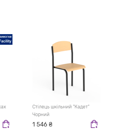
Стіле
кори
1 39
жах
Стілець шкільний "Кадет"
Чорний
1 546 ₴