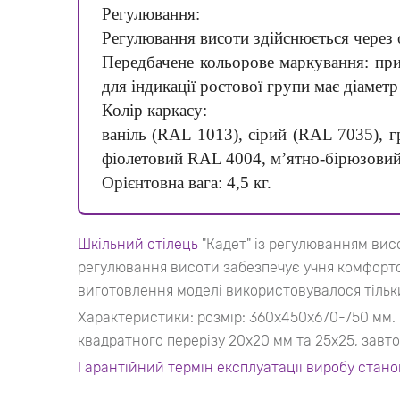
Регулювання:
Регулювання висоти здійснюється через о
Передбачене кольорове маркування: при
для індикації ростової групи має діамет
Колір каркасу:
ваніль (RAL 1013), сірий (RAL 7035), 
фіолетовий RAL 4004, м’ятно-бірюзови
Орієнтовна вага: 4,5 кг.
Шкільний стілець
"Кадет" із регулюванням вис
регулювання висоти забезпечує учня комфортом
виготовлення моделі використовувалося тільк
Характеристики: розмір: 360x450х670-750 мм. В
квадратного перерізу 20x20 мм та 25х25, завто
Гарантійний термін експлуатації виробу станов